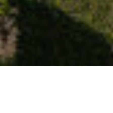
NEU:
beheizter
Infinity
Pool